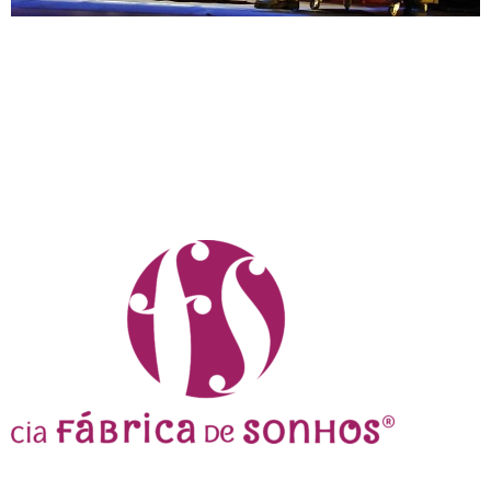
1999/2005 Cinderela – Um Sonho de Cristal Nesta
versão o conflito entre o “bem e o mal”, que é
ingrediente obrigatório de várias peças infantis se torna
uma grande brincadeira de “faz de conta”, onde as
crianças da plateia entram literalmente para a história,
participando como intérpretes de alguns personagens,
e tudo isso é […]
Cursos de teatro, mentorias e espetáculos em São José
do Rio Preto.